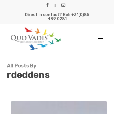
Skip
facebook
linkedin
email
to
Direct in contact? Bel: +31(0)85
main
489 0281
content
Menu
All Posts By
rdeddens
Werken
in