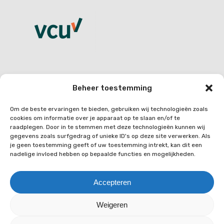
Beheer toestemming
CONTACT
Om de beste ervaringen te bieden, gebruiken wij technologieën zoals
Quo vadis personeelsdiensten
cookies om informatie over je apparaat op te slaan en/of te
raadplegen. Door in te stemmen met deze technologieën kunnen wij
gegevens zoals surfgedrag of unieke ID's op deze site verwerken. Als
Rietlanden 2A
je geen toestemming geeft of uw toestemming intrekt, kan dit een
3361 AN Sliedrecht
nadelige invloed hebben op bepaalde functies en mogelijkheden.
Kantoor:
+31(0)85 489 0281
Accepteren
Weigeren