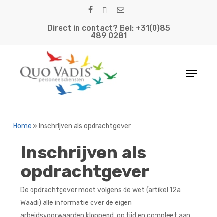
Skip
facebook
linkedin
email
to
Direct in contact? Bel: +31(0)85
main
489 0281
content
Menu
Home
»
Inschrijven als opdrachtgever
Inschrijven als
opdrachtgever
De opdrachtgever moet volgens de wet (artikel 12a
Waadi) alle informatie over de eigen
arbeidsvoorwaarden kloppend, op tijd en compleet aan