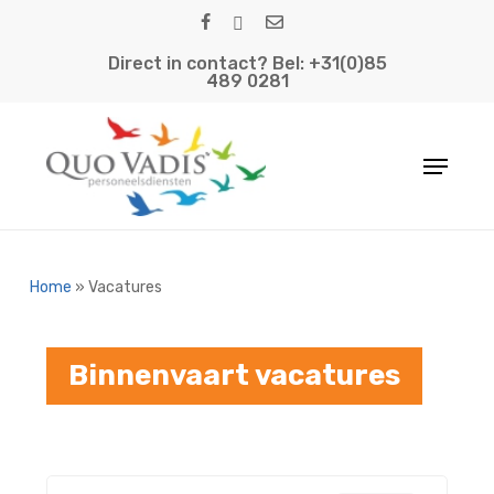
Skip
facebook
linkedin
email
to
Direct in contact? Bel: +31(0)85
main
489 0281
content
Menu
Home
»
Vacatures
Binnenvaart vacatures