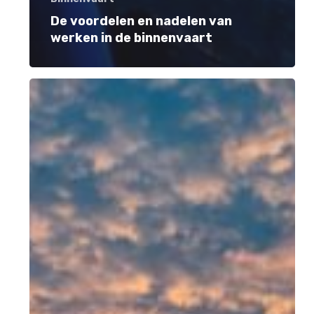
De voordelen en nadelen van
werken in de binnenvaart
Nautisch
personeel
werven;
5
tips
voor
een
snelle
invulling