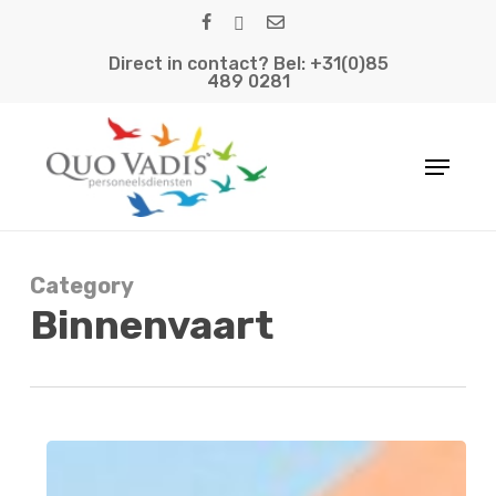
Skip
facebook
linkedin
email
to
Direct in contact? Bel: +31(0)85
main
489 0281
content
Menu
Category
Binnenvaart
Binnenvaart
opleidingen