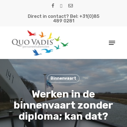
Skip
facebook
linkedin
email
to
Direct in contact? Bel: +31(0)85
main
489 0281
content
Menu
Binnenvaart
Werken in de
binnenvaart zonder
diploma; kan dat?