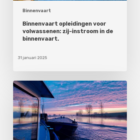
Binnenvaart
Binnenvaart opleidingen voor
volwassenen: zij-instroom in de
binnenvaart.
31 januari 2025
De
voordelen
en
nadelen
van
werken
in