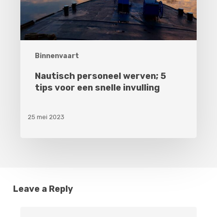
een
snelle
invulling
Binnenvaart
Nautisch personeel werven; 5
tips voor een snelle invulling
25 mei 2023
Leave a Reply