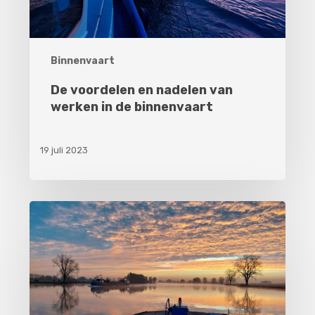
de
binnenvaart
Binnenvaart
De voordelen en nadelen van
werken in de binnenvaart
19 juli 2023
Nautisch
personeel
werven;
5
tips
voor