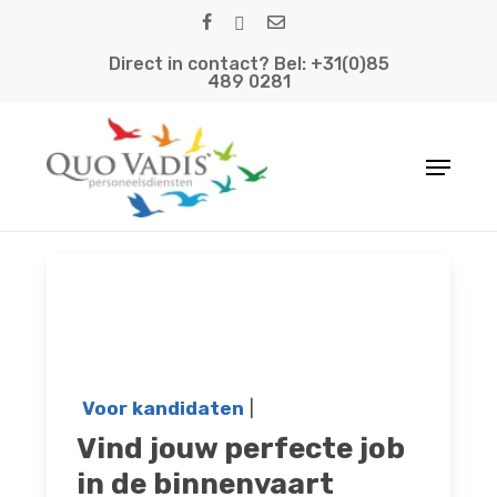
Skip
facebook
linkedin
email
to
Direct in contact? Bel: +31(0)85
main
489 0281
content
Menu
Voor kandidaten
|
Vind jouw perfecte job
in de binnenvaart