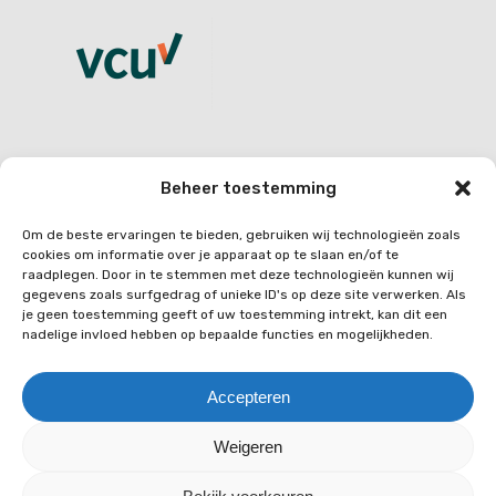
Beheer toestemming
CONTACT
Om de beste ervaringen te bieden, gebruiken wij technologieën zoals
Quo vadis personeelsdiensten
cookies om informatie over je apparaat op te slaan en/of te
raadplegen. Door in te stemmen met deze technologieën kunnen wij
gegevens zoals surfgedrag of unieke ID's op deze site verwerken. Als
Rietlanden 2A
je geen toestemming geeft of uw toestemming intrekt, kan dit een
3361 AN Sliedrecht
nadelige invloed hebben op bepaalde functies en mogelijkheden.
Kantoor:
+31(0)85 489 0281
Accepteren
Weigeren
© 2026 Quo Vadis.
Algemene voorwaarden
|
Privacy