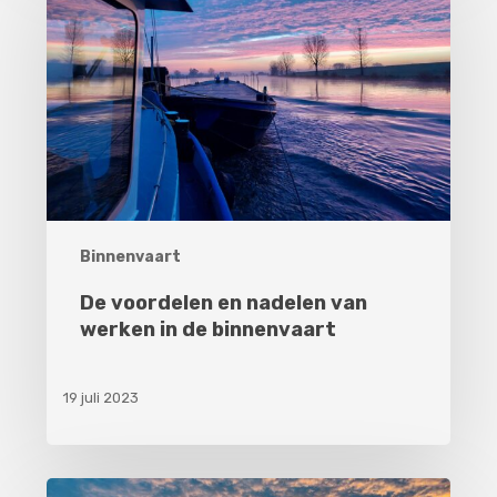
en
nadelen
van
werken
in
de
binnenvaart
Binnenvaart
De voordelen en nadelen van
werken in de binnenvaart
19 juli 2023
Nautisch