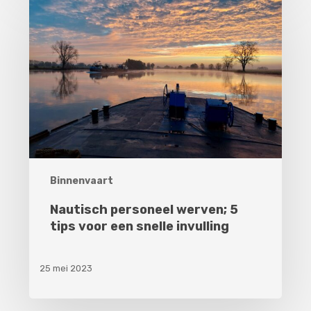
personeel
werven;
5
tips
voor
een
snelle
invulling
Binnenvaart
Nautisch personeel werven; 5
tips voor een snelle invulling
25 mei 2023