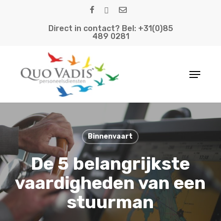
Skip
facebook
linkedin
email
to
Direct in contact? Bel: +31(0)85
main
489 0281
content
Menu
Binnenvaart
De 5 belangrijkste
vaardigheden van een
stuurman