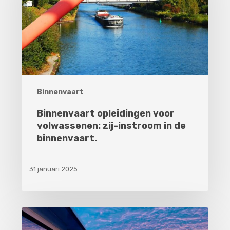
zij-
instroom
in
de
binnenvaart.
Binnenvaart
Binnenvaart opleidingen voor
volwassenen: zij-instroom in de
binnenvaart.
31 januari 2025
De
voordelen