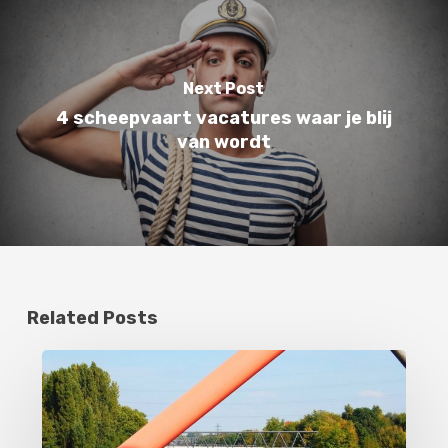
Next Post
4 scheepvaart vacatures waar je blij
van wordt
Related Posts
Binnenvaart
opleidingen
voor
volwassenen: