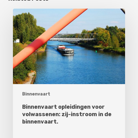
Binnenvaart
opleidingen
voor
volwassenen:
zij-
instroom
in
de
binnenvaart.
Binnenvaart
Binnenvaart opleidingen voor
volwassenen: zij-instroom in de
binnenvaart.