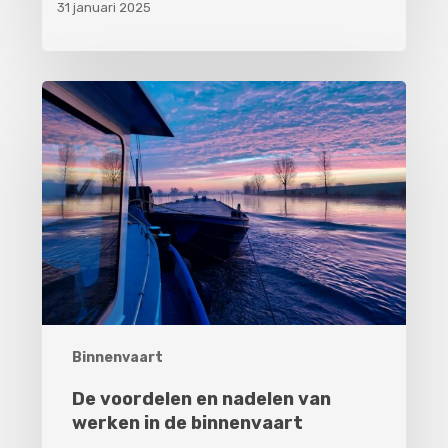
31 januari 2025
De
voordelen
en
nadelen
van
werken
in
de
binnenvaart
Binnenvaart
De voordelen en nadelen van
werken in de binnenvaart