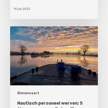
19 juli 2023
Nautisch
personeel
werven;
5
tips
voor
een
snelle
invulling
Binnenvaart
Nautisch personeel werven; 5