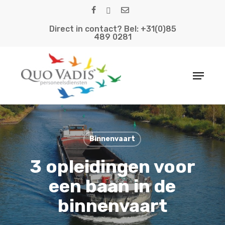
Skip
facebook
linkedin
email
to
Direct in contact? Bel: +31(0)85
main
489 0281
content
Menu
Binnenvaart
3 opleidingen voor
een baan in de
binnenvaart