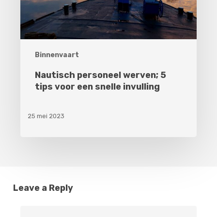
een
snelle
invulling
Binnenvaart
Nautisch personeel werven; 5
tips voor een snelle invulling
25 mei 2023
Leave a Reply