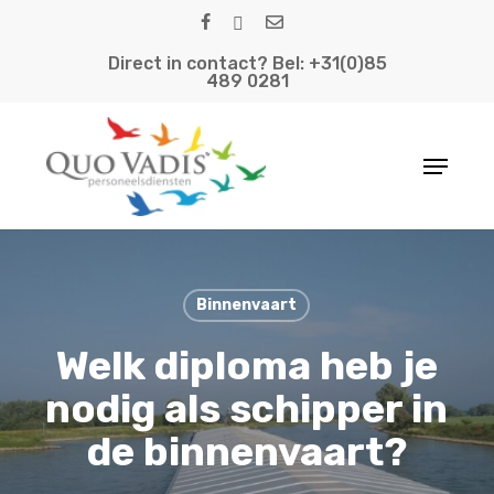
Skip
facebook
linkedin
email
to
Direct in contact? Bel: +31(0)85
main
489 0281
content
Menu
Binnenvaart
Welk diploma heb je
nodig als schipper in
de binnenvaart?