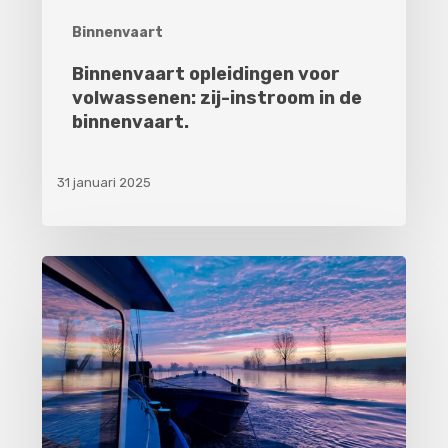
Binnenvaart
Binnenvaart opleidingen voor
volwassenen: zij-instroom in de
binnenvaart.
31 januari 2025
De
voordelen
en
nadelen
van
werken
in