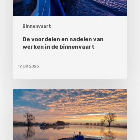
de
binnenvaart
Binnenvaart
De voordelen en nadelen van
werken in de binnenvaart
19 juli 2023
Nautisch
personeel
werven;
5
tips
voor