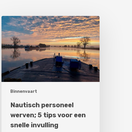
autisch
ersoneel
erven;
ips
oor
en
nelle
nvulling
Binnenvaart
Nautisch personeel
werven; 5 tips voor een
snelle invulling