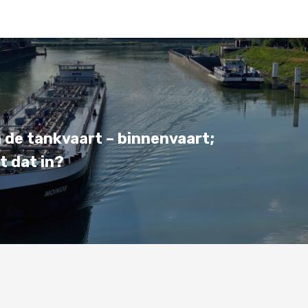
 de tankvaart – binnenvaart;
t dat in?