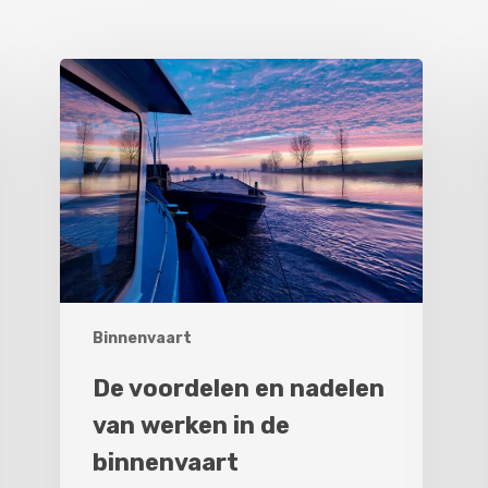
De
N
voordelen
p
en
w
nadelen
5
van
t
werken
v
in
e
de
s
binnenvaart
i
Binnenvaart
De voordelen en nadelen
van werken in de
binnenvaart