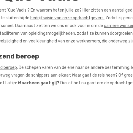
nt ‘Quo Vadis’? En waarom heten jullie zo? Hier zitten een aantal ged
e sluiten bij de
bedrijfsvisie van onze opdrachtgevers.
Zodat zij geri
soneel. Daarnaast zetten we ons er ook voor in om de
carrière wens
faciliteren van opleidingsmogelijkheden, zodat ze kunnen doorgroeien i
eelzijdigheid en veelkleurigheid van onze werknemers, die onderweg zij
izend beroep
nd beroep
. De schepen varen van de ene naar de andere bestemming. 
erweg vragen de schippers aan elkaar: Waar gaat de reis heen? Of groe
et Latijn:
Waarheen gaat gij?
Dus of het nu gaat om de opdrachtgev