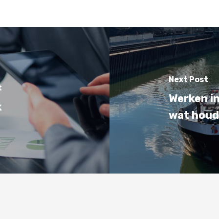
Next Post
t
Werken in
k
wat houd