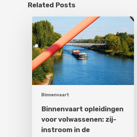
Related Posts
Binnenvaart
opleidingen
voor
volwassenen:
zij-
instroom
in
de
binnenvaart.
Binnenvaart
Binnenvaart opleidingen
voor volwassenen: zij-
instroom in de