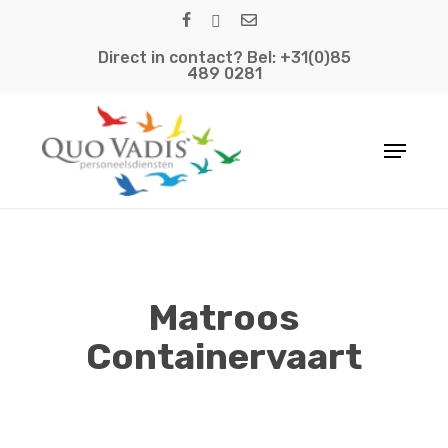
Skip
facebook
linkedin
email
to
Direct in contact? Bel: +31(0)85
main
489 0281
content
Menu
Matroos
Containervaart