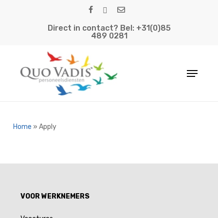
Skip
facebook
linkedin
email
to
Direct in contact? Bel: +31(0)85
main
489 0281
content
Menu
Home
»
Apply
VOOR WERKNEMERS